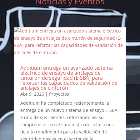
Noticias y Eventos
Additium entrega un avanzado sistema
eléctrico de ensayo de anclajes de
cinturón de seguridad (E-SBA) para
reforzar las capacidades de validación de
anclajes de cinturón
Abr 9, 2026
|
Proyectos
Additium ha completado recientemente la
entrega de un nuevo sistema de ensayo E-SBA
a uno de sus clientes, reforzando así su
compromiso con el suministro de soluciones
de alto rendimiento para la validación de
seguridad pasiva en el sector de la