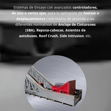
Sistemas de Ensayo con avanzados
controladores,
de uno o varios ejes
, para la aplicación de
fuerzas o
desplazamientos
controlados de acuerdo a las
diferentes normativas de
Anclaje de Cinturones
(SBA), Reposa-cabezas, Asientos de
autobuses, Roof Crush, Side Intrusion
, etc.