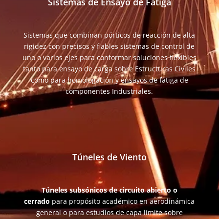
Sistemas de Ensayo de Fatiga
Sistemas que combinan pórticos de reacción de alta
rigidez con precisos y fiables sistemas de control de
uno o varios ejes para conformar soluciones flexibles
tanto para ensayo de carga sobre Estructuras Civiles
como para homologación y ensayos de fatiga de
componentes Industriales.
Túneles de Viento
Túneles subsónicos de circuito abierto o
cerrado
para propósito académico en aerodinámica
general o para estudios de capa límite sobre