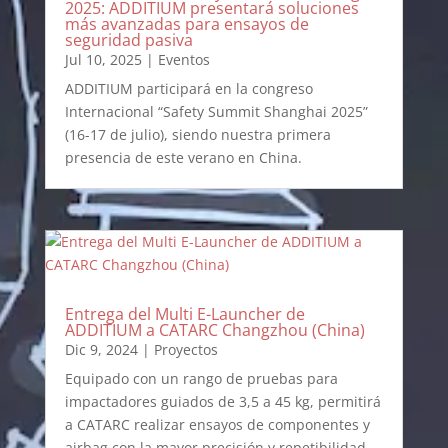
2025: ADDITIUM presentará soluciones
más avanzadas para ensayos de
seguridad pasiva
Jul 10, 2025
|
Eventos
ADDITIUM participará en la congreso
Internacional “Safety Summit Shanghai 2025”
(16-17 de julio), siendo nuestra primera
presencia de este verano en China.
Entrega del Multi E-Launcher de
ADDITIUM a CATARC Changzhou (China)
Dic 9, 2024
|
Proyectos
Equipado con un rango de pruebas para
impactadores guiados de 3,5 a 45 kg, permitirá
a CATARC realizar ensayos de componentes y
airbag con la mayor precisión y repetibilidad,