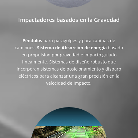
Impactadores basados en la Gravedad
Péndulos
para paragolpes y para cabinas de
camiones
. Sistema de Absorción de energía
basado
en propulsion por gravedad e impacto guiado
linealmente. Sistemas de diseño robusto que
incorporan sistemas de posicionamiento y disparo
eléctricos para alcanzar una gran precisión en la
velocidad de impacto.