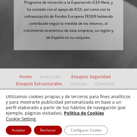
Programa de iniciación a la Exportación ICEX-Next, y
ha contado con el apoyo de ICEX, así como con la
cofinanciación de Fondos Europeos FEDER habiendo
contribuido según la medida de los mismos, al
crecimiento económico de esta empresa, su región y
de España en su conjunto.
Home
Acerca de…
Ensayos Seguridad
Ensayos Estructurales
Noticias
Contacto
Utilizamos cookies propias y de terceros para fines analíticos
y para mostrarte publicidad personalizada en base a un
perfil elaborado a partir de tus hábitos de navegación (por
Política de Cookies
Política de privacidad
Aviso Legal
ejemplo, páginas visitadas).
Política de Cookies
Cookie Setting
.
Diseñado por
ADDITIUM
| Desarrollado por
Aceptar
Rechazar
Configurar Cookie
ADDITIUM