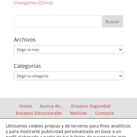
Changzhou (China)
Archivos
Archivos
Categorías
Categorías
Home
Acerca de…
Ensayos Seguridad
Ensayos Estructurales
Noticias
Contacto
Utilizamos cookies propias y de terceros para fines analíticos
y para mostrarte publicidad personalizada en base a un
perfil elaborado a partir de tus hábitos de navegación (por
Política de Cookies
Política de privacidad
Aviso Legal